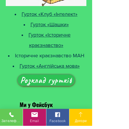
Гурток «Клуб «Інтелект»
Гурток «Шашки»
Гурток «Історичне
краєзнавство»
Історичне краєзнавство МАН
Гурток «Англійська мова»
Розклад гуртків
Ми у Фейсбук
Зателефонувати
Email
Facebook
Догори
Ми у Інстаграм