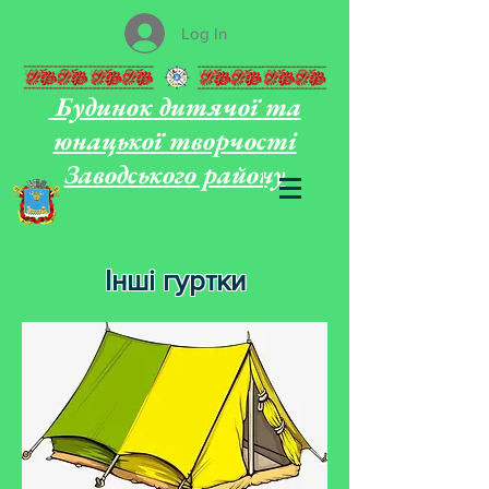
Log In
Будинок дитячої та
юнацької творчості
Заводського району
Інші гуртки