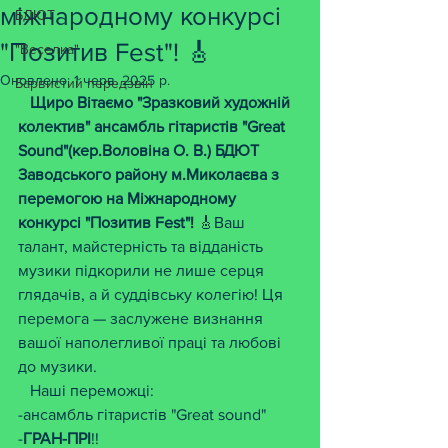
міжнародному конкурсі
БДЮТ
"Позитив Fest"! 🎸
"Веселка"
Оновлено:
1 черв. 2025 р.
Барвистий передзвін
   Щиро Вітаємо "Зразковий художній 
колектив" ансамбль гітаристів "Great 
Sound"(кер.Воловіна О. В.) БДЮТ 
Заводського району м.Миколаєва з 
перемогою на Міжнародному 
конкурсі "Позитив Fest"!
 🎸Ваш 
талант, майстерність та відданість 
музики підкорили не лише серця 
глядачів, а й суддівську колегію! Ця 
перемога — заслужене визнання 
вашої наполегливої ​​праці та любові 
до музики. 
   Наші переможці:
-ансамбль гітаристів "Great sound" 
-
ГРАН-ПРІ
!! 