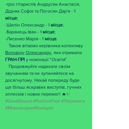
-тріо гітаристів Андрусяк Анастасія, 
Дідняк Софія та Погосян Дар'я - 1 
місце
;
-Шилін Олександр - 1 
місце
;
-Баранець Іван - 1 
місце
;
-Лисенко Марія - 1 
місце
. 
   Також вітаємо керівника колективу 
Воловіну
Олександру
, яка отримала 
ГРАН-ПРІ
 у номінації "
Освіта
".
   Продовжуйте надихати своїм 
звучанням та не зупиняйтеся на 
досягнутому. Нехай попереду буде 
ще більш яскравих виступів, гучних 
оплесків і нових перемог! 🔥✨
#GreatSound
#PositiveFest
#Перемога
#МіжнароднийКонкурс