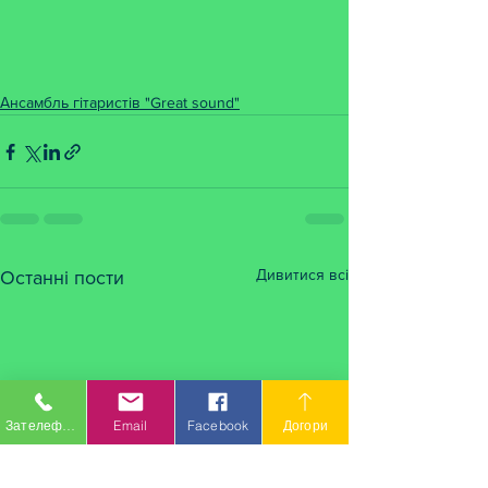
Ансамбль гітаристів "Great sound"
Дивитися всі
Останні пости
Зателефонувати
Email
Facebook
Догори