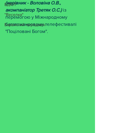
(керівник - Воловіна О.В., 
БДЮТ
акомпаніатор Третяк О.С.)
 із 
"Веселка"
перемогою у Міжнародному 
багатожанровому телефестивалі 
Барвистий передзвін
"Поціловані Богом".