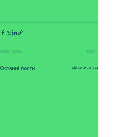
Дивитися всі
Останні пости