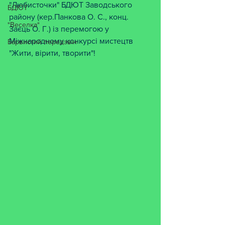
"Любисточки" БДЮТ Заводського 
БДЮТ
району (кер.Панкова О. С., конц. 
"Веселка"
Заєць О. Г.) із перемогою у 
Міжнародному конкурсі мистецтв 
Барвистий передзвін
"Жити, вірити, творити"! 