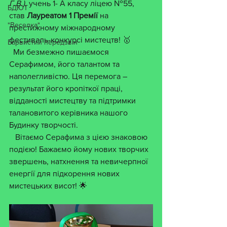
Г.В.)
, учень 1- А класу ліцею №55, 
БДЮТ
став 
Лауреатом 1 Премії 
на 
"Веселка"
престижному міжнародному 
фестиваль-конкурсі мистецтв! 🥇
Барвистий передзвін
  Ми безмежно пишаємося 
Серафимом, його талантом та 
наполегливістю. Ця перемога – 
результат його кропіткої праці, 
відданості мистецтву та підтримки 
талановитого керівника нашого 
Будинку творчості.
   Вітаємо Серафима з цією знаковою 
подією! Бажаємо йому нових творчих 
звершень, натхнення та невичерпної 
енергії для підкорення нових 
мистецьких висот! 🌟