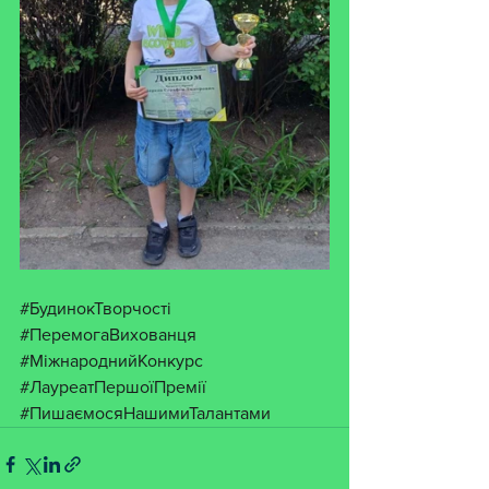
#БудинокТворчості
#ПеремогаВихованця
#МіжнароднийКонкурс
#ЛауреатПершоїПремії
#ПишаємосяНашимиТалантами