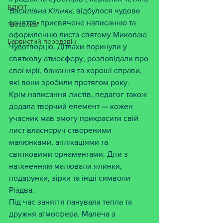
БДЮТ
Василівна
Кіпняк
, відбулося чудове 
заняття, присвячене написанню та 
"Веселка"
оформленню листа святому Миколаю 
Барвистий передзвін
Чудотворцю. Дітлахи поринули у 
святкову атмосферу, розповідали про 
свої мрії, бажання та хороші справи, 
які вони зробили протягом року.
Крім написання листів, педагог також 
додала творчий елемент — кожен 
учасник мав змогу прикрасити свій 
лист власноруч створеними 
малюнками, аплікаціями та 
святковими орнаментами. Діти з 
натхненням малювали ялинки, 
подарунки, зірки та інші символи 
Різдва.
Під час заняття панувала тепла та 
дружня атмосфера. Малеча з 