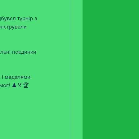
бувся турнір з 
онстрували 
альні поєдинки 
 і медалями. 
мог! ♟️🏅🏆