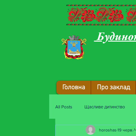
Будинок
Головна
Про заклад
All Posts
Щасливе дитинство
horoshas
19 черв.
Барвистий передзвін