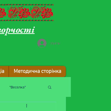
ворчості
Увійти
іа
Методична сторінка
"Веселка"