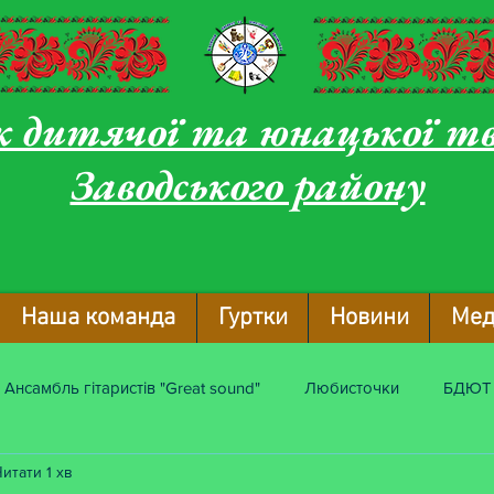
 дитячої та юнацької т
Заводського району
Наша команда
Гуртки
Новини
Мед
Ансамбль гітаристів "Great sound"
Любисточки
БДЮТ
Читати 1 хв