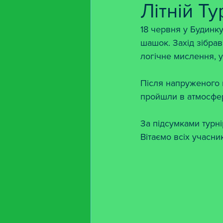
Літній Т
18 червня у Будинку
шашок. Захід зібрав
логічне мислення, у
Після напруженого в
пройшли в атмосфер
За підсумками турн
Вітаємо всіх учасни