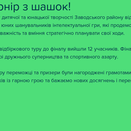
урнір з шашок!
 дитячої та юнацької творчості Заводського району від
 юних шанувальників інтелектуальної гри, які продем
важність та вміння стратегічно планувати свої ходи.
ідбіркового туру до фіналу вийшли 12 учасників. Фін
і дружнього суперництва та спортивного азарту.
іру переможці та призери були нагороджені грамотами
ків із гарною грою та бажаємо нових досягнень і пере