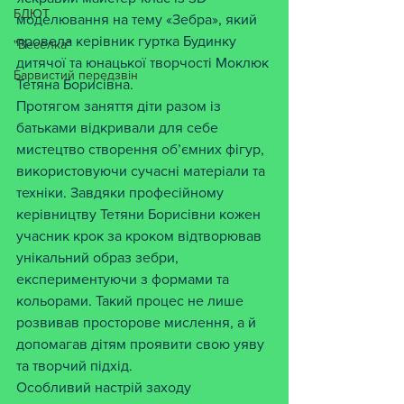
БДЮТ
моделювання на тему «Зебра», який 
провела керівник гуртка Будинку 
"Веселка"
дитячої та юнацької творчості Моклюк 
Барвистий передзвін
Тетяна Борисівна.
Протягом заняття діти разом із 
батьками відкривали для себе 
мистецтво створення об’ємних фігур, 
використовуючи сучасні матеріали та 
техніки. Завдяки професійному 
керівництву Тетяни Борисівни кожен 
учасник крок за кроком відтворював 
унікальний образ зебри, 
експериментуючи з формами та 
кольорами. Такий процес не лише 
розвивав просторове мислення, а й 
допомагав дітям проявити свою уяву 
та творчий підхід.
Особливий настрій заходу 