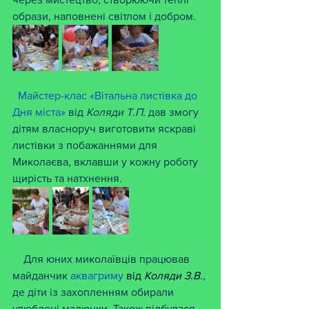
образи, наповнені світлом і добром.
 Майстер-клас «Вітальна листівка до 
Дня міста»
 від 
Коляди Т.П.
 дав змогу 
дітям власноруч виготовити яскраві 
листівки з побажаннями для 
Миколаєва, вклавши у кожну роботу 
щирість та натхнення.
    Для юних миколаївців працював 
майданчик
 аквагриму 
від 
Коляди З.В
., 
де діти із захопленням обирали 
улюблені малюнки. Також відбулася 