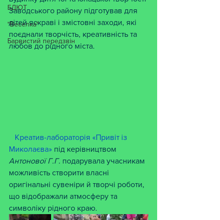
БДЮТ
Заводського району підготував для 
дітей яскраві і змістовні заходи, які 
"Веселка"
поєднали творчість, креативність та 
Барвистий передзвін
любов до рідного міста.
Креатив-лабораторія «Привіт із 
Миколаєва»
 під керівництвом 
Антонової Г.Г. 
подарувала учасникам 
можливість створити власні 
оригінальні сувеніри й творчі роботи, 
що відображали атмосферу та 
символіку рідного краю.