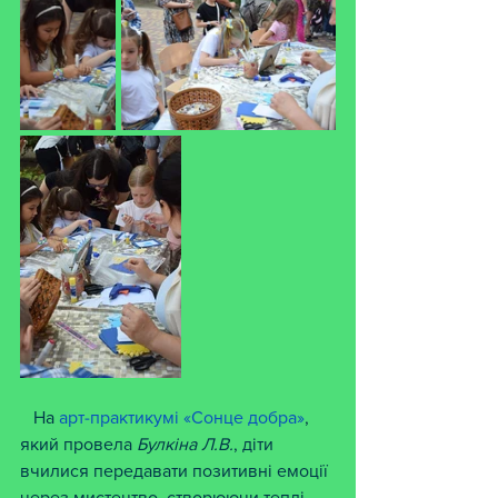
   На
 арт-практикумі «Сонце добра»
, 
який провела
 Булкіна Л.В.
, діти 
вчилися передавати позитивні емоції 
через мистецтво, створюючи теплі 