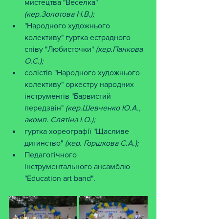
мистецтва "Веселка" 
(кер.Золотова Н.В.);
"Народного художнього 
колективу" гуртка естрадного 
співу "Любисточки" 
(кер.Панкова 
О.С.);
солістів "Народного художнього 
колективу" оркестру народних 
інструментів "Барвистий 
передзвін" 
(кер.Шевченко Ю.А., 
акомп. Слятіна І.О.);
гуртка хореографії "Щасливе 
дитинство" 
(кер. Горшкова С.А.);
Педагогічного 
інструментального ансамблю 
"Education art band".