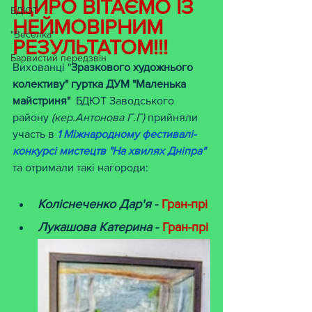
ЩИРО ВІТАЄМО ІЗ 
БДЮТ
НЕЙМОВІРНИМ 
"Веселка"
РЕЗУЛЬТАТОМ!!!
Барвистий передзвін
Вихованці "
Зразкового художнього 
колективу" гуртка ДУМ "Маленька 
майстриня" 
 БДЮТ Заводського 
району 
(кер.Антонова Г.Г) 
прийняли 
участь в 
1 Міжнародному фестивалі-
конкурсі мистецтв "На хвилях Дніпра"
та отримали такі нагороди:
Коліснеченко Дар'я
 - 
Гран-прі
Лукашова Катерина
 - 
Гран-прі