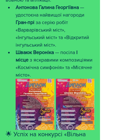
Антонова Галина Георгіївна
 — 
удостоєна найвищої нагороди 
Гран-прі
 за серію робіт 
«Варварівський міст», 
«Інгульський міст» та «Відкритий 
інгульський міст».
Шваюк Вероніка
 — посіла 
I 
місце
 з яскравими композиціями 
«Космічна симфонія» та «Місячне 
місто».
🌟 Успіх на конкурсі «Вільна 