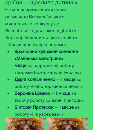
країна — щаслива дитина!»
Не менш вражаючими стали 
результати Всеукраїнського 
мистецького конкурсу до 
Всесвітнього дня захисту дітей (м. 
Херсон). Колектив та його солісти 
зібрали ціле сузір’я перемог:
Зразковий художній колектив 
«Маленька майстриня»
 — 
I 
місце
 за патріотичну роботу 
«Бережи Боже, квітучу Україну».
Дар'я Колісніченко
 — 
I місце
 за 
роботу «Небо торкається Землі».
Вероніка Шваюк
 — 
I місце
 за 
творчу роботу «Зимові пригоди».
Вікторія Протасюк
 — 
I місце
 за 
роботу «На узбережжі».