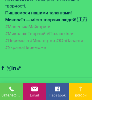
творчості.
Пишаємося нашими талантами! 
Миколаїв — місто творчих людей!
 🇺🇦
#МаленькаМайстриня
#МиколаївТворчий
#Позашкілля
#Перемога
#Мистецтво
#ЮніТаланти
#УкраїнаПереможе
Зателефонувати
Email
Facebook
Догори
Дивитися всі
Останні пости