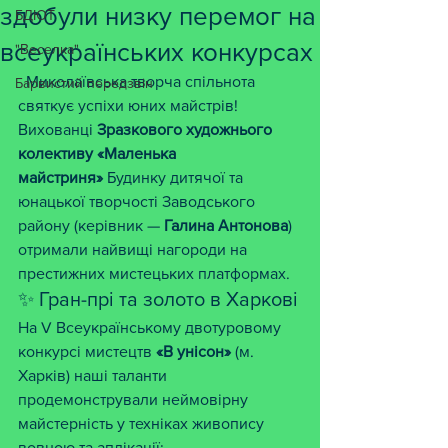
здобули низку перемог на
БДЮТ
всеукраїнських конкурсах
"Веселка"
  Миколаївська творча спільнота 
Барвистий передзвін
святкує успіхи юних майстрів! 
Вихованці 
Зразкового художнього 
колективу «Маленька 
майстриня»
 Будинку дитячої та 
юнацької творчості Заводського 
району (керівник — 
Галина Антонова
) 
отримали найвищі нагороди на 
престижних мистецьких платформах.
✨ Гран-прі та золото в Харкові
На V Всеукраїнському двотуровому 
конкурсі мистецтв 
«В унісон»
 (м. 
Харків) наші таланти 
продемонстрували неймовірну 
майстерність у техніках живопису 
вовною та аплікації: