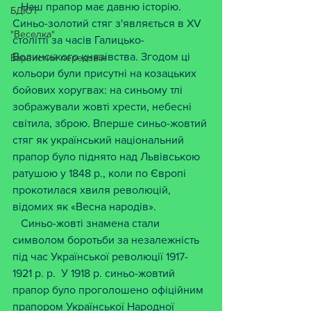
   Наш прапор має давню історію. 
БДЮТ
Синьо-золотий стяг з'являється в XV 
"Веселка"
столітті за часів Галицько-
Волинського князівства. Згодом ці 
Барвистий передзвін
кольори були присутні на козацьких 
бойових хоругвах: на синьому тлі 
зображували жовті хрести, небесні 
світила, зброю. Вперше синьо-жовтий 
стяг як український національний 
прапор було піднято над Львівською 
ратушою у 1848 р., коли по Європі 
прокотилася хвиля революцій, 
відомих як «Весна народів».  
   Синьо-жовті знамена стали 
символом боротьби за незалежність 
під час Української революції 1917-
1921 р. р.  У 1918 р. синьо-жовтий 
прапор було проголошено офіційним 
прапором Української Народної 