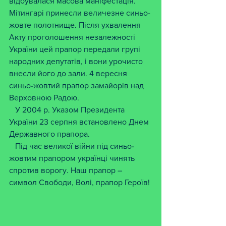
відбувалася масова маніфестація. 
Мітингарі принесли величезне синьо-
жовте полотнище. Після ухвалення 
Акту проголошення незалежності 
України цей прапор передали групі 
народних депутатів, і вони урочисто 
внесли його до зали. 4 вересня 
синьо-жовтий прапор замайорів над 
Верховною Радою. 
   У 2004 р. Указом Президента 
України 23 серпня встановлено Днем 
Державного прапора. 
   Під час великої війни під синьо-
жовтим прапором українці чинять 
спротив ворогу. Наш прапор – 
символ Свободи, Волі, прапор Героїв!