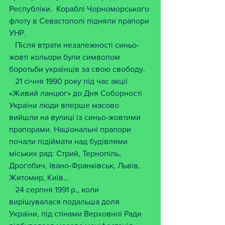
Республіки.  Кораблі Чорноморського 
флоту в Севастополі підняли прапори 
УНР.
   Після втрати незалежності синьо-
жовті кольори були символом 
боротьби українців за свою свободу.
   21 січня 1990 року під час акції 
«Живий ланцюг» до Дня Соборності 
України люди вперше масово 
вийшли на вулиці із синьо-жовтими 
прапорами. Національні прапори 
почали підіймати над будівлями 
міських рад: Стрий, Тернопіль, 
Дрогобич, Івано-Франківськ, Львів, 
Житомир, Київ…    
   24 серпня 1991 р., коли 
вирішувалася подальша доля 
України, під стінами Верховної Ради 