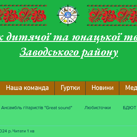
 дитячої та юнацької т
Заводського району
Наша команда
Гуртки
Новини
Мед
Ансамбль гітаристів "Great sound"
Любисточки
БДЮТ
2024 р.
Читати 1 хв