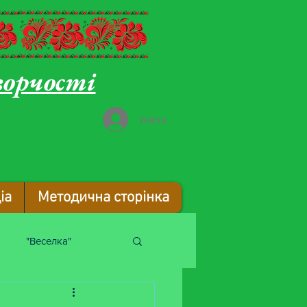
ворчості
Увійти
іа
Методична сторінка
"Веселка"