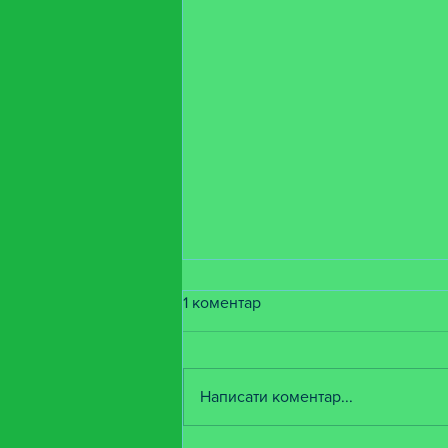
1 коментар
Написати коментар...
Вітаємо з перемогою))