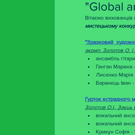
"Global ar
Вітаємо вихованців
мистецькому конкурсі
"Зразковий  художні
акомп. Золотов О. І.)
ансамбль гітарис
Ганган Марина -
Лисенко Марія -
Баранець Іван - 
Гурток естрадного м
Золотов О.І., Заєць 
вокальний ансам
вокальний ансам
Крикун Софія - 