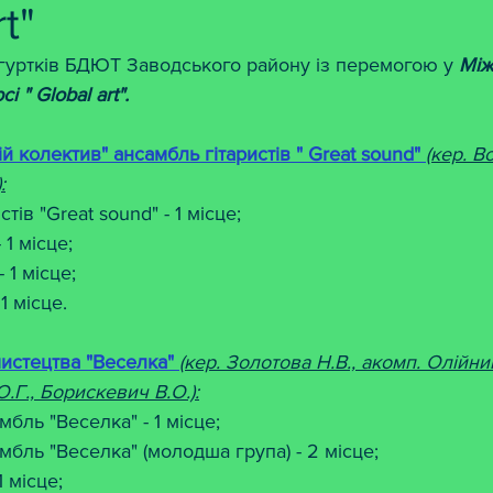
t"
 гуртків БДЮТ Заводського району із перемогою у 
Між
 " Global art".
й колектив" ансамбль гітаристів " Great sound" 
(кер. В
:
тів "Great sound" - 1 місце;
 1 місце;
 1 місце;
1 місце. 
истецтва "Веселка" 
(кер. Золотова Н.В., акомп. Олійник
О.Г., Борискевич В.О.):
бль "Веселка" - 1 місце;
бль "Веселка" (молодша група) - 2 місце;
1 місце;