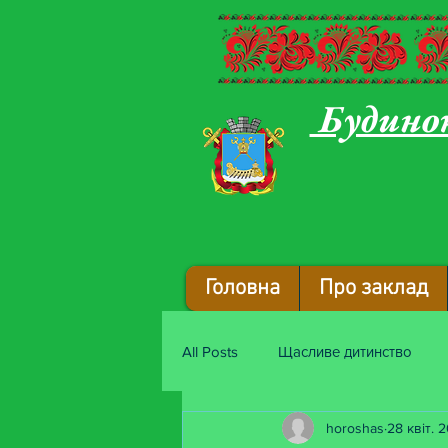
Будинок
Головна
Про заклад
All Posts
Щасливе дитинство
horoshas
28 квіт. 
Барвистий передзвін