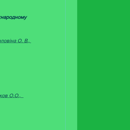
народному 
оловіна О. В., 
ов О.О.,  