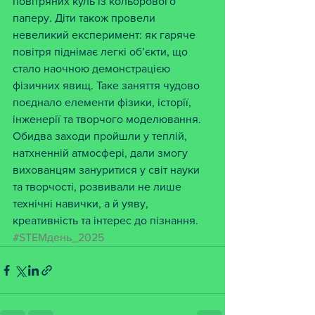
повітряних куль із кольорового 
паперу. Діти також провели 
невеликий експеримент: як гаряче 
повітря піднімає легкі об’єкти, що 
стало наочною демонстрацією 
фізичних явищ. Таке заняття чудово 
поєднало елементи фізики, історії, 
інженерії та творчого моделювання.
Обидва заходи пройшли у теплій, 
натхненній атмосфері, дали змогу 
вихованцям зануритися у світ науки 
та творчості, розвивали не лише 
технічні навички, а й уяву, 
креативність та інтерес до пізнання.
#STEMдень_2025