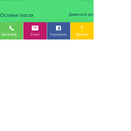
Дивитися всі
Останні пости
Зателефонувати
Email
Facebook
Догори