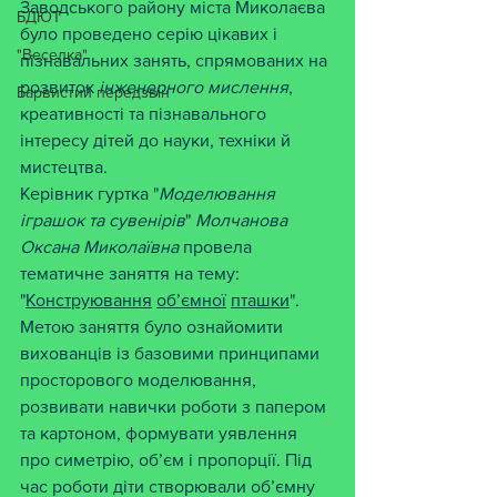
Заводського району міста Миколаєва 
БДЮТ
було проведено серію цікавих і 
"Веселка"
пізнавальних занять, спрямованих на 
розвиток 
інженерного
мислення
, 
Барвистий передзвін
креативності та пізнавального 
інтересу дітей до науки, техніки й 
мистецтва.
Керівник гуртка "
Моделювання
іграшок
та
сувенірів
" 
Молчанова
Оксана
Миколаївна
 провела 
тематичне заняття на тему:
"
Конструювання
об’ємної
пташки
".
Метою заняття було ознайомити 
вихованців із базовими принципами 
просторового моделювання, 
розвивати навички роботи з папером 
та картоном, формувати уявлення 
про симетрію, об’єм і пропорції. Під 
час роботи діти створювали об’ємну 