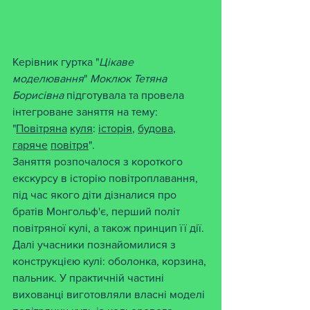
Керівник гуртка "
Цікаве
моделювання
" 
Моклюк
Тетяна
Борисівна
 підготувала та провела 
інтегроване заняття на тему:
"
Повітряна
куля
: 
історія
, 
будова
, 
гаряче
повітря
".
Заняття розпочалося з короткого 
екскурсу в історію повітроплавання, 
під час якого діти дізналися про 
братів Монгольф'є, перший політ 
повітряної кулі, а також принцип її дії. 
Далі учасники познайомилися з 
конструкцією кулі: оболонка, корзина, 
пальник. У практичній частині 
вихованці виготовляли власні моделі 